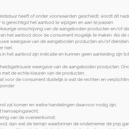
eidsduur heeft of onder voorwaarden geschiedt, wordt dit nadr
r is gerechtigd het aanbod te wijzigen en aan te passen.
wkeurige omschrijving van de aangeboden producten en/of dien
van het aanbod door de consument mogelijk te maken. Als de
ouwe weergave van de aangeboden producten en/of diensten. K
 niet.
ns in het aanbod zijn indicatie en kunnen geen aanleiding zijn 
aarheidsgetrouwe weergave van de aangeboden producten. Ond
met de echte kleuren van de producten.
at voor de consument duidelijk is wat de rechten en verplichtin
jzonder:
nd zal komen en welke handelingen daarvoor nodig zijn;
et herroepingsrecht;
oering van de overeenkomst;
bod, dan wel de termijn waarbinnen de ondernemer de prijs gar