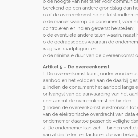
o de hoogte van het tarief voor communica
berekend op een andere grondslag dan het 
o of de overeenkomst na de totstandkoming
o de manier waarop de consument, voor he
controleren en indien gewenst herstellen;
o de eventuele andere talen waarin, naast
o de gedragscodes waaraan de ondernemer
weg kan raadplegen; en
o de minimale duur van de overeenkomst op
Artikel 5 – De overeenkomst
1. De overeenkomst komt, onder voorbehou
aanbod en het voldoen aan de daarbij ges
2. Indien de consument het aanbod langs e
ontvangst van de aanvaarding van het aan
consument de overeenkomst ontbinden.
3. Indien de overeenkomst elektronisch tot
van de elektronische overdracht van data e
ondernemer daartoe passende veiligheidsm
4. De ondernemer kan zich – binnen wetteli
van al die feiten en factoren die van bel