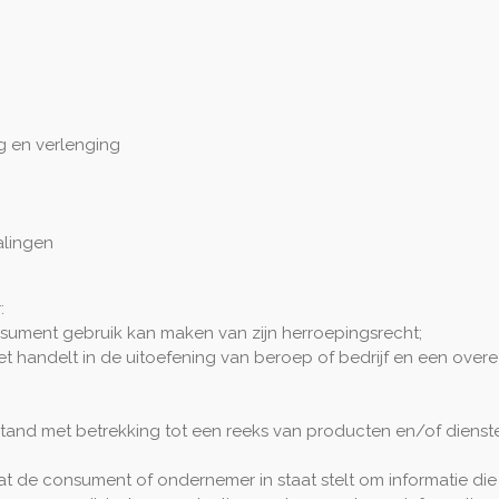
ng en verlenging
alingen
:
nsument gebruik kan maken van zijn herroepingsrecht;
iet handelt in de uitoefening van beroep of bedrijf en een ov
stand met betrekking tot een reeks van producten en/of dienst
 de consument of ondernemer in staat stelt om informatie die a