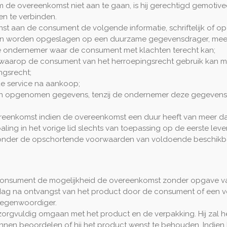
de overeenkomst niet aan te gaan, is hij gerechtigd gemotive
en te verbinden.
enst aan de consument de volgende informatie, schriftelijk of 
an worden opgeslagen op een duurzame gegevensdrager, mee
de ondernemer waar de consument met klachten terecht kan;
waarop de consument van het herroepingsrecht gebruik kan ma
ngsrecht;
de service na aankoop;
rden opgenomen gegevens, tenzij de ondernemer deze gegevens 
reenkomst indien de overeenkomst een duur heeft van meer dan
aling in het vorige lid slechts van toepassing op de eerste leve
onder de opschortende voorwaarden van voldoende beschikba
 consument de mogelijkheid de overeenkomst zonder opgave v
 dag na ontvangst van het product door de consument of een
egenwoordiger.
zorgvuldig omgaan met het product en de verpakking. Hij zal he
nnen beoordelen of hij het product wenst te behouden. Indien h