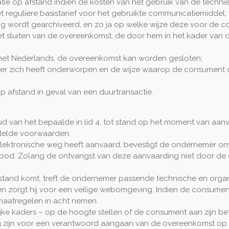
tie op afstand indien de kosten van het gebruik van de techn
reguliere basistarief voor het gebruikte communicatiemiddel;
 wordt gearchiveerd, en zo ja op welke wijze deze voor de co
t sluiten van de overeenkomst, de door hem in het kader van
 het Nederlands, de overeenkomst kan worden gesloten;
 zich heeft onderworpen en de wijze waarop de consument 
 afstand in geval van een duurtransactie.
d van het bepaalde in lid 4, tot stand op het moment van aa
telde voorwaarden.
lektronische weg heeft aanvaard, bevestigt de ondernemer onv
bod. Zolang de ontvangst van deze aanvaarding niet door de 
 stand komt, treft de ondernemer passende technische en organ
n zorgt hij voor een veilige webomgeving. Indien de consument
aatregelen in acht nemen.
jke kaders – op de hoogte stellen of de consument aan zijn be
ang zijn voor een verantwoord aangaan van de overeenkomst op