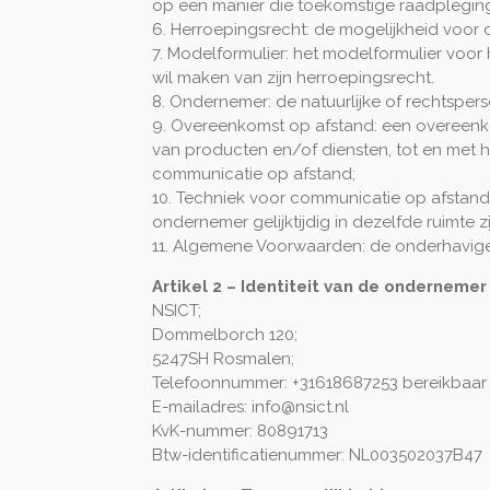
op een manier die toekomstige raadpleging
6. Herroepingsrecht: de mogelijkheid voor
7. Modelformulier: het modelformulier voor
wil maken van zijn herroepingsrecht.
8. Ondernemer: de natuurlijke of rechtspe
9. Overeenkomst op afstand: een overeenk
van producten en/of diensten, tot en met 
communicatie op afstand;
10. Techniek voor communicatie op afstand
ondernemer gelijktijdig in dezelfde ruimte
11. Algemene Voorwaarden: de onderhavi
Artikel 2 – Identiteit van de ondernemer
NSICT;
Dommelborch 120;
5247SH Rosmalen;
Telefoonnummer: +31618687253 bereikbaar
E-mailadres: info@nsict.nl
KvK-nummer: 80891713
Btw-identificatienummer: NL003502037B47