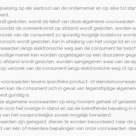
oepassing op elk aanbod van de ondernemer en op elke tot s
ent.
rdt gesloten, wordt de tekst van deze algemene voorwaarden
s, zal voordat de overeenkomst op afstand wordt gesloten, wor
op verzoek van de consument zo spoedig mogelijk kosteloos wor
ronisch wordt gesloten, kan in afwijking van het vorige lid en
rwaarden langs elektronische weg aan de consument ter besch
dige manier kan worden opgeslagen op een duurzame gegevensd
 op afstand wordt gesloten, worden aangegeven waar van de a
op verzoek van de consument langs elektronische weg of op a
 voorwaarden tevens specifieke product- of dienstenvoorwaarde
 en kan de consument zich in geval van tegenstrijdige algem
st gunstig is.
eze algemene voorwaarden op enig moment geheel of gedeeltelij
 voor het overige in stand en zal de betreffende bepaling in 
 van het oorspronkelijke zoveel mogelijk benaderd.
orwaarden zijn geregeld, dienen te worden beoordeeld ‘naar d
oud van één of meerdere bepalingen van onze voorwaarden, dien