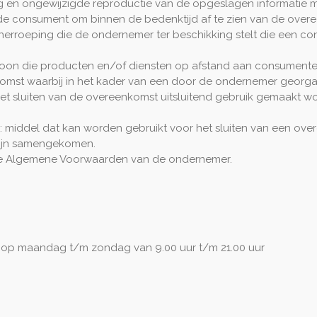
 en ongewijzigde reproductie van de opgeslagen informatie m
 de consument om binnen de bedenktijd af te zien van de over
 herroeping die de ondernemer ter beschikking stelt die een co
rsoon die producten en/of diensten op afstand aan consumente
omst waarbij in het kader van een door de ondernemer georga
het sluiten van de overeenkomst uitsluitend gebruik gemaakt w
: middel dat kan worden gebruikt voor het sluiten van een ov
 zijn samengekomen.
ge Algemene Voorwaarden van de ondernemer.
 op maandag t/m zondag van 9.00 uur t/m 21.00 uur