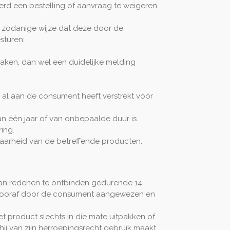
erd een bestelling of aanvraag te weigeren
op zodanige wijze dat deze door de
sturen:
ken, dan wel een duidelijke melding
al aan de consument heeft verstrekt vóór
 één jaar of van onbepaalde duur is.
ring.
arheid van de betreffende producten.
an redenen te ontbinden gedurende 14
 vooraf door de consument aangewezen en
t product slechts in die mate uitpakken of
ij van zijn herroepingsrecht gebruik maakt,